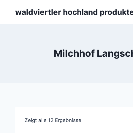
Skip
waldviertler hochland produkt
to
content
Milchhof Langsch
Zeigt alle 12 Ergebnisse