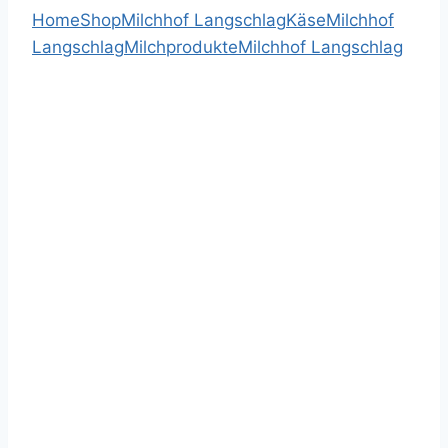
Home
Shop
Milchhof Langschlag
Käse
Milchhof
Langschlag
Milchprodukte
Milchhof Langschlag