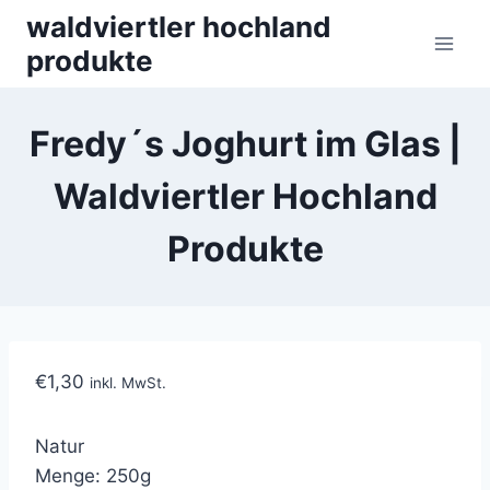
Skip
waldviertler hochland
to
produkte
content
Fredy´s Joghurt im Glas |
Waldviertler Hochland
Produkte
€
1,30
inkl. MwSt.
Natur
Menge: 250g