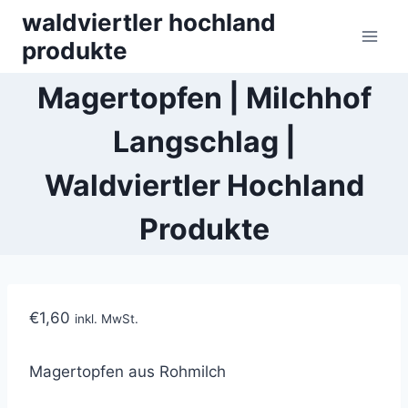
Skip
waldviertler hochland
to
produkte
content
Magertopfen | Milchhof
Langschlag |
Waldviertler Hochland
Produkte
€
1,60
inkl. MwSt.
Magertopfen
aus Rohmilch