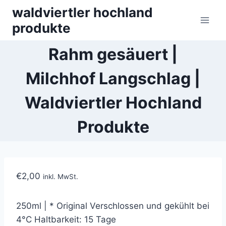
Skip
waldviertler hochland
to
produkte
content
Rahm gesäuert |
Milchhof Langschlag |
Waldviertler Hochland
Produkte
€
2,00
inkl. MwSt.
250ml | * Original Verschlossen und gekühlt bei
4°C Haltbarkeit: 15 Tage