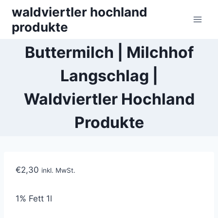
Skip
waldviertler hochland
to
produkte
content
Buttermilch | Milchhof
Langschlag |
Waldviertler Hochland
Produkte
€
2,30
inkl. MwSt.
1% Fett 1l