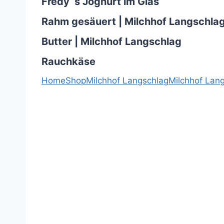
Fredy´s Joghurt im Glas
Rahm gesäuert | Milchhof Langschla
Butter | Milchhof Langschlag
Rauchkäse
Home
Shop
Milchhof Langschlag
Milchhof Lan