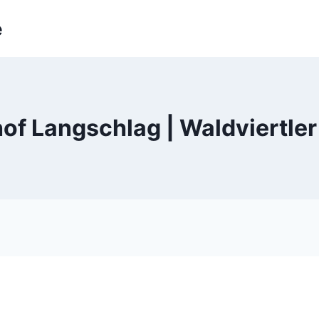
e
hof Langschlag | Waldviertl