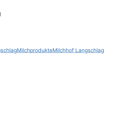
g
gschlag
Milchprodukte
Milchhof Langschlag