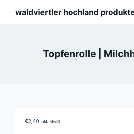
Skip
waldviertler hochland produkt
to
content
Topfenrolle | Milch
€
2,40
inkl. MwSt.