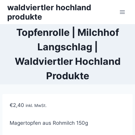
Skip
waldviertler hochland
to
produkte
content
Topfenrolle | Milchhof
Langschlag |
Waldviertler Hochland
Produkte
€
2,40
inkl. MwSt.
Magertopfen
aus Rohmilch 150g