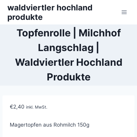
Skip
waldviertler hochland
to
produkte
content
Topfenrolle | Milchhof
Langschlag |
Waldviertler Hochland
Produkte
€
2,40
inkl. MwSt.
Magertopfen
aus Rohmilch 150g