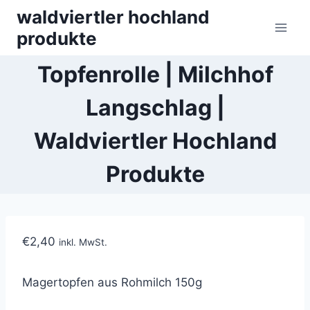
Skip
waldviertler hochland
to
produkte
content
Topfenrolle | Milchhof
Langschlag |
Waldviertler Hochland
Produkte
€
2,40
inkl. MwSt.
Magertopfen
aus Rohmilch 150g