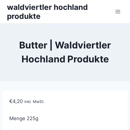
Skip
waldviertler hochland
to
produkte
content
Butter | Waldviertler
Hochland Produkte
€
4,20
inkl. MwSt.
Menge 225g