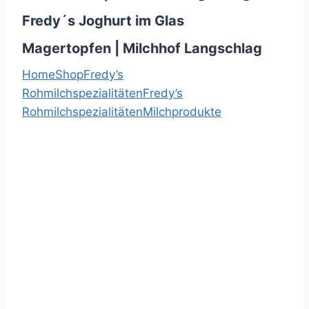
Fredy´s Joghurt im Glas
Magertopfen | Milchhof Langschlag
Home
Shop
Fredy’s
Rohmilchspezialitäten
Fredy’s
Rohmilchspezialitäten
Milchprodukte