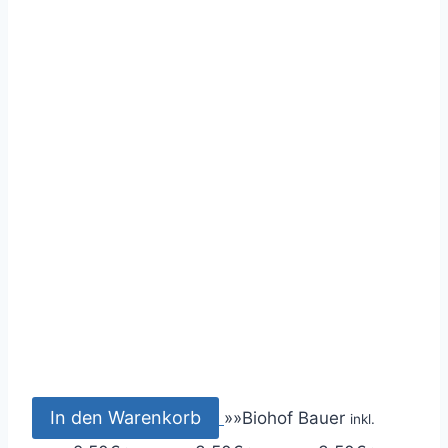
In den Warenkorb
»
»
Biohof Bauer
inkl.