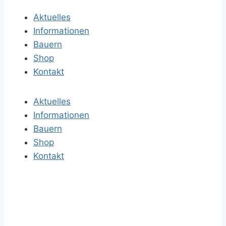
c
Aktuelles
h
Informationen
e
Bauern
n
Shop
a
Kontakt
c
h
Aktuelles
:
Informationen
Bauern
Shop
Kontakt