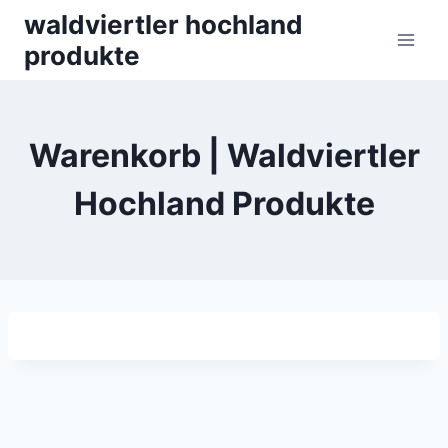
Skip
waldviertler hochland
to
produkte
content
Warenkorb | Waldviertler
Hochland Produkte