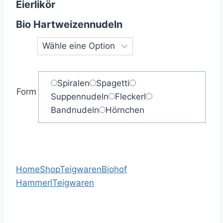
Eierlikör
Bio Hartweizennudeln
Spiralen
Spagetti
Form
Suppennudeln
Fleckerl
Bandnudeln
Hörnchen
Home
Shop
Teigwaren
Biohof
Hammerl
Teigwaren