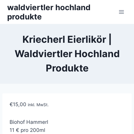
Skip
waldviertler hochland
to
produkte
content
Kriecherl Eierlikör |
Waldviertler Hochland
Produkte
€
15,00
inkl. MwSt.
Biohof Hammerl
11 € pro 200ml