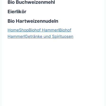
Bio Buchweizenmehl
Eierlikör
Bio Hartweizennudeln
Home
Shop
Biohof Hammerl
Biohof
Hammerl
Getränke und Spirituosen