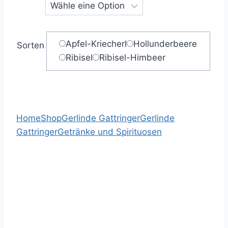
Apfel-Kriecherl
Hollunderbeere
Sorten
Ribisel
Ribisel-Himbeer
Home
Shop
Gerlinde Gattringer
Gerlinde
Gattringer
Getränke und Spirituosen