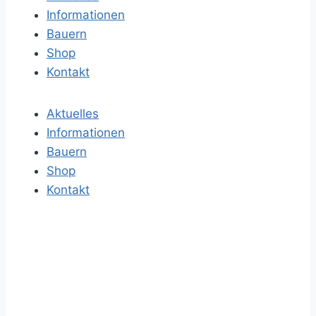
Informationen
e
Bauern
n
Shop
a
Kontakt
c
h
Aktuelles
:
Informationen
Bauern
Shop
Kontakt