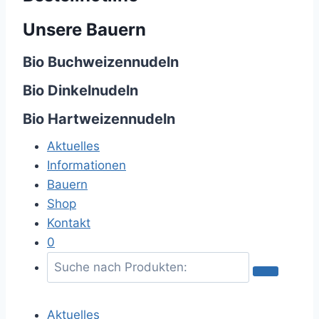
Unsere Bauern
Bio Buchweizennudeln
Bio Dinkelnudeln
Bio Hartweizennudeln
Aktuelles
Informationen
Bauern
Shop
Kontakt
0
S
u
c
Aktuelles
h