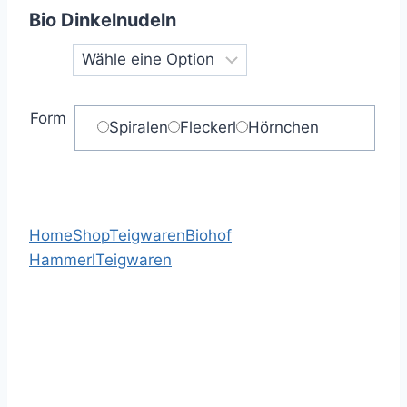
Bio Dinkelnudeln
Form
Spiralen
Fleckerl
Hörnchen
Home
Shop
Teigwaren
Biohof
Hammerl
Teigwaren