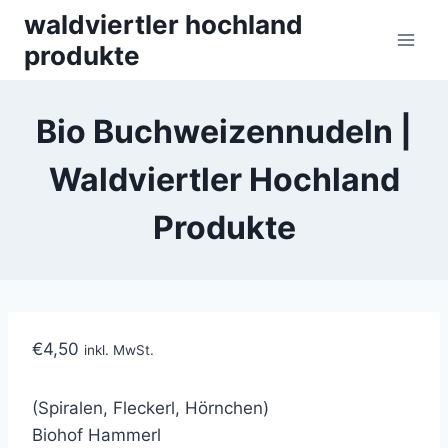
Skip
waldviertler hochland
to
produkte
content
Bio Buchweizennudeln |
Waldviertler Hochland
Produkte
€
4,50
inkl. MwSt.
(Spiralen, Fleckerl, Hörnchen)
Biohof Hammerl