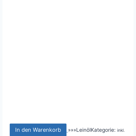
In den Warenkorb
»
»
»
Leinöl
Kategorie:
inkl.