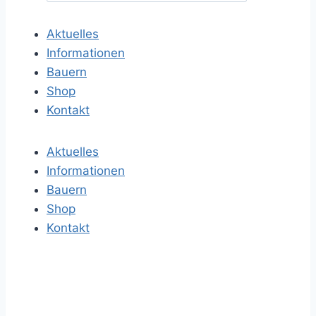
c
Aktuelles
h
Informationen
e
Bauern
n
Shop
a
Kontakt
c
h
Aktuelles
:
Informationen
Bauern
Shop
Kontakt