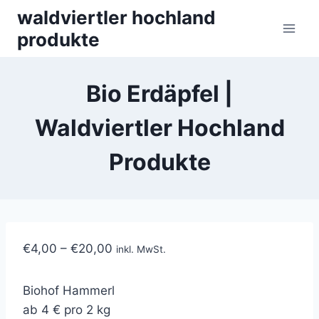
Skip
waldviertler hochland
to
produkte
content
Bio Erdäpfel |
Waldviertler Hochland
Produkte
€
4,00
–
€
20,00
inkl. MwSt.
Biohof Hammerl
ab 4 € pro 2 kg