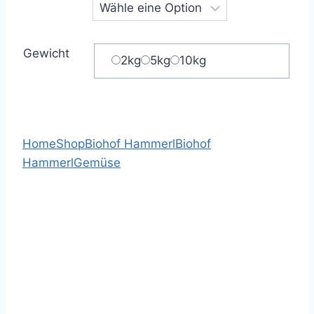
Gewicht
2kg
5kg
10kg
Home
Shop
Biohof Hammerl
Biohof
Hammerl
Gemüse