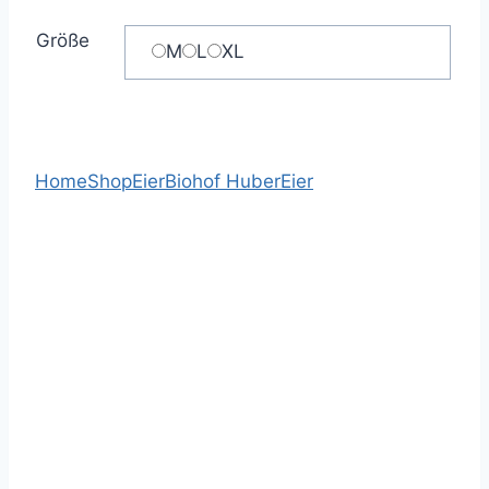
Größe
M
L
XL
Home
Shop
Eier
Biohof Huber
Eier