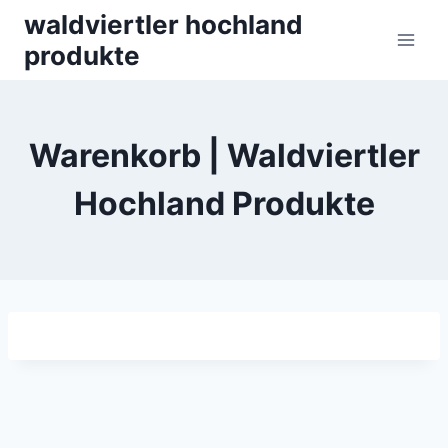
Skip
waldviertler hochland
to
produkte
content
Warenkorb | Waldviertler
Hochland Produkte