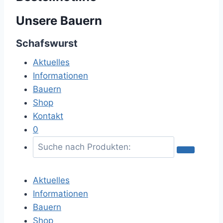
Unsere Bauern
Schafswurst
Aktuelles
Informationen
Bauern
Shop
Kontakt
0
S
u
c
Aktuelles
h
Informationen
e
Bauern
n
Shop